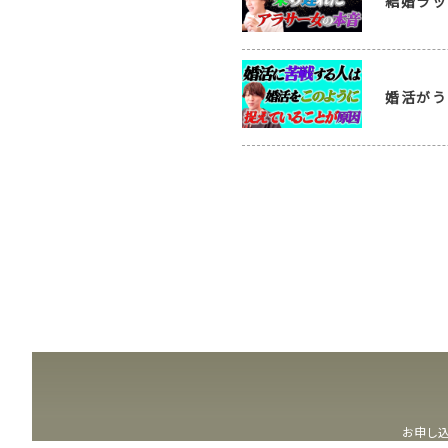
結婚ラッ
婚活がう
お申し