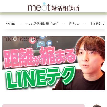
HOME
meot婚活相談所ブログ
婚活, …
【５選】これ