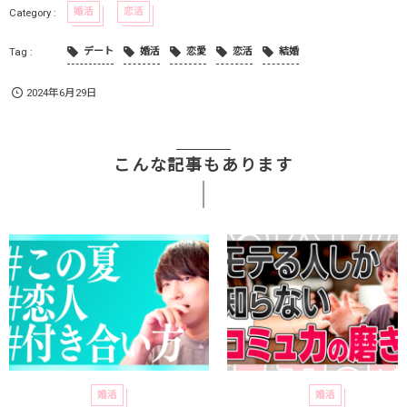
婚活
恋活
デート
婚活
恋愛
恋活
結婚
2024年6月29日
こんな記事もあります
婚活
婚活