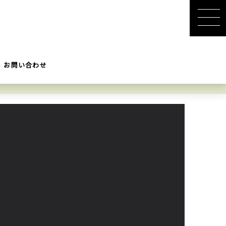
お問い合わせ
【愛嬌30倍】男がキュンと
法
する女子のリアクション